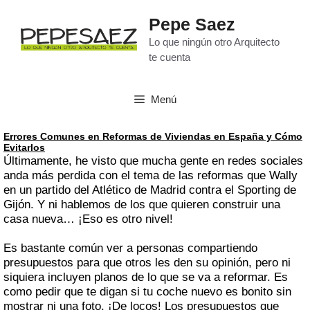
Saltar
al
Pepe Saez
contenido
Lo que ningún otro Arquitecto
te cuenta
Menú
Errores Comunes en Reformas de Viviendas en España y Cómo
Evitarlos
Últimamente, he visto que mucha gente en redes sociales
anda más perdida con el tema de las reformas que Wally
en un partido del Atlético de Madrid contra el Sporting de
Gijón. Y ni hablemos de los que quieren construir una
casa nueva… ¡Eso es otro nivel!
Es bastante común ver a personas compartiendo
presupuestos para que otros les den su opinión, pero ni
siquiera incluyen planos de lo que se va a reformar. Es
como pedir que te digan si tu coche nuevo es bonito sin
mostrar ni una foto. ¡De locos! Los presupuestos que